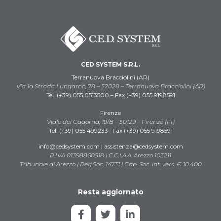
CED SYSTEM S.R.L.
Terranuova Bracciolini (AR)
Via 1a Strada Lungarno, 78 – 52028 – Terranuova Bracciolini (AR)
Tel. (+39) 055 0513500 – Fax (+39) 055 9198591
Firenze
Viale dei Cadorna, 19/B – 50129 – Firenze (FI)
Tel. (+39) 055 499233– Fax (+39) 055 9198591
info@cedsystem.com | assistenza@cedsystem.com
P.IVA 01398860518 | C.C.I.A.A. Arezzo 103211
Tribunale di Arezzo | Reg.Soc. 14731 | Cap. Soc. int. vers. € 10.400
Resta aggiornato