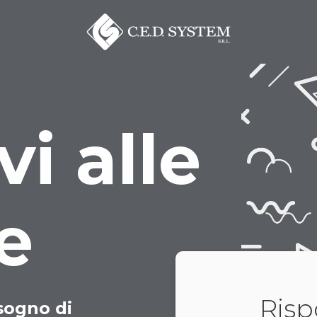
vi alle
e
Risp
sogno di