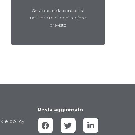
Gestione della contabilità
Scopri
f
nell'ambito di ogni regime
previsto
Resta aggiornato
kie policy