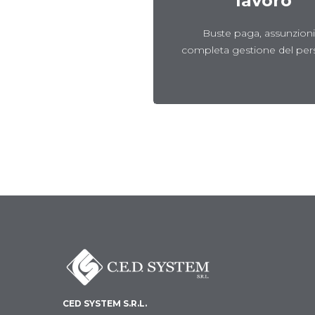
lavoro
ola nell’intricato
Scopri
copri
Buste paga, assunzioni
buti e imposte delle
completa gestione del per
se italiane
CED SYSTEM S.R.L.