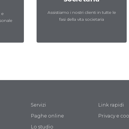
Scopri
Assistiamo i nostri clienti in tutte le
 e
fasi della vita societaria
sonale
Servizi
Link rapidi
Paghe online
Privacy e coo
Lo studio