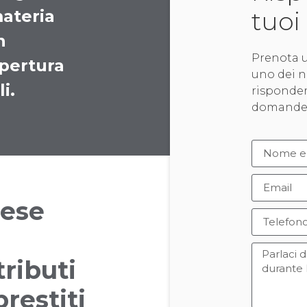
materia
tuoi
n
Prenota u
apertura
uno dei n
i.
risponder
domande
rese
ributi
restiti