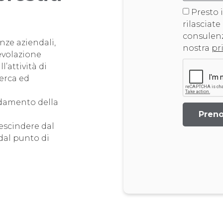
Presto 
rilasciate
consulenz
nze aziendali,
nostra
pr
evolazione
l’attività di
cerca ed
ndamento della
Preno
escindere dal
 dal punto di